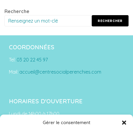
Recherche
RECHERCHER
COORDONNÉES
Tel:
03 20 22 45 97
Mail:
accueil@centresocialperenchies.com
HORAIRES D'OUVERTURE
Lundi de 14h00 à 17h00
Gérer le consentement
Du mardi au vendredi :