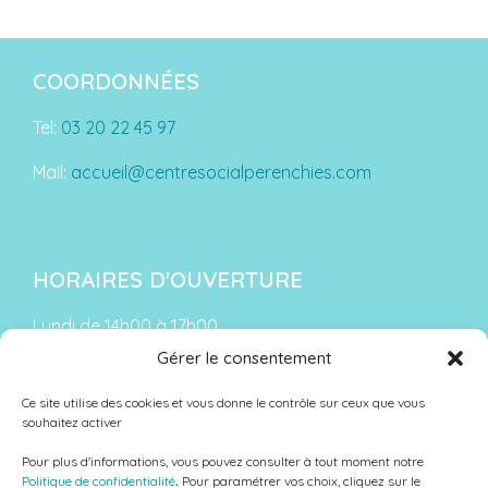
COORDONNÉES
Tel:
03 20 22 45 97
Mail:
accueil@centresocialperenchies.com
HORAIRES D'OUVERTURE
Lundi de 14h00 à 17h00
Gérer le consentement
Du mardi au vendredi :
De 9h00 à 12h00 et de 13h30 à 18h00
Ce site utilise des cookies et vous donne le contrôle sur ceux que vous
souhaitez activer
Le samedi : de 9h00 à 12h00
Pour plus d'informations, vous pouvez consulter à tout moment notre
Fermé le samedi en période de vacances scolaires
Politique de confidentialité
.
Pour paramétrer vos choix, cliquez sur le