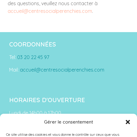
des questions, veuillez nous contacter à
accueil@centresocialperenchies.com
.
COORDONNÉES
Tel:
03 20 22 45 97
Mail:
accueil@centresocialperenchies.com
HORAIRES D'OUVERTURE
Lundi de 14h00 à 17h00
Gérer le consentement
Du mardi au vendredi :
De 9h00 à 12h00 et de 13h30 à 18h00
Ce site utilise des cookies et vous donne le contrôle sur ceux que vous