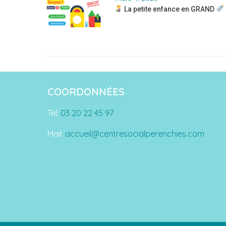
La petite enfance en GRAND
COORDONNÉES
Tel:
03 20 22 45 97
Mail:
accueil@centresocialperenchies.com