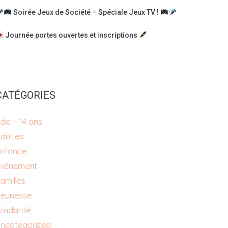
Soirée Jeux de Société – Spéciale Jeux TV !
Journée portes ouvertes et inscriptions
CATÉGORIES
do + 14 ans
dultes
nfance
Évènement
amilles
eunesse
olidarité
ncategorized