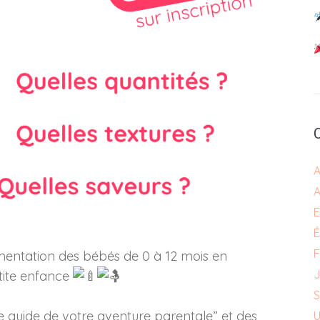
A
A
E
F
imentation des bébés de 0 à 12 mois en
J
tite enfance
S
“le guide de votre aventure parentale” et des
U