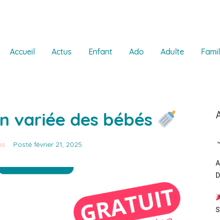
Accueil
Actus
Enfant
Ado
Adulte
Famil
on variée des bébés
J
es
Posté
février 21, 2025
A
D
S