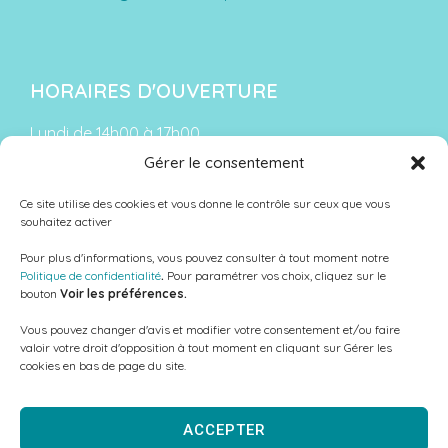
HORAIRES D'OUVERTURE
Lundi de 14h00 à 17h00
Gérer le consentement
Du mardi au vendredi :
De 9h00 à 12h00 et de 13h30 à 18h00
Ce site utilise des cookies et vous donne le contrôle sur ceux que vous
souhaitez activer
Le samedi : de 9h00 à 12h00
Pour plus d'informations, vous pouvez consulter à tout moment notre
Fermé le samedi en période de vacances scolaires
Politique de confidentialité
.
Pour paramétrer vos choix, cliquez sur le
bouton
Voir les préférences.
Vous pouvez changer d'avis et modifier votre consentement et/ou faire
valoir votre droit d'opposition à tout moment en cliquant sur Gérer les
NOUS SUIVRE
cookies en bas de page du site.
ACCEPTER