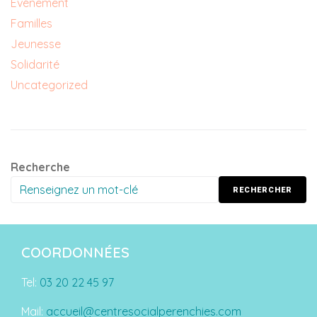
Évènement
Familles
Jeunesse
Solidarité
Uncategorized
Recherche
RECHERCHER
COORDONNÉES
Tel:
03 20 22 45 97
Mail:
accueil@centresocialperenchies.com