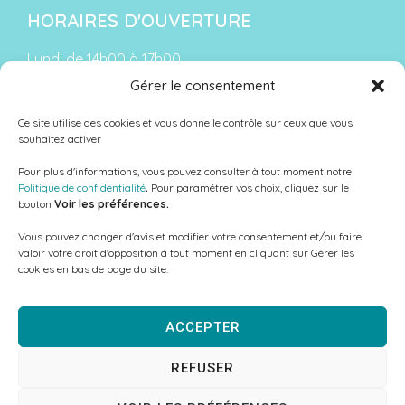
HORAIRES D'OUVERTURE
Lundi de 14h00 à 17h00
Gérer le consentement
Du mardi au vendredi :
De 9h00 à 12h00 et de 13h30 à 18h00
Ce site utilise des cookies et vous donne le contrôle sur ceux que vous
souhaitez activer
Le samedi : de 9h00 à 12h00
Pour plus d'informations, vous pouvez consulter à tout moment notre
Fermé le samedi en période de vacances scolaires
Politique de confidentialité
.
Pour paramétrer vos choix, cliquez sur le
bouton
Voir les préférences.
Vous pouvez changer d'avis et modifier votre consentement et/ou faire
valoir votre droit d'opposition à tout moment en cliquant sur Gérer les
NOUS SUIVRE
cookies en bas de page du site.
ACCEPTER
REFUSER
Copyright 2024 – Tous droits réservés –
Mentions Légales