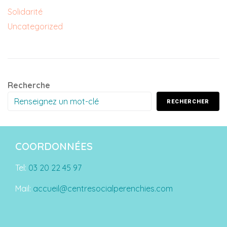
Solidarité
Uncategorized
Recherche
RECHERCHER
COORDONNÉES
Tel:
03 20 22 45 97
Mail:
accueil@centresocialperenchies.com