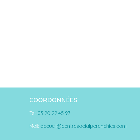
COORDONNÉES
Tel:
03 20 22 45 97
Mail:
accueil@centresocialperenchies.com