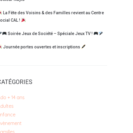
La Fête des Voisins & des Familles revient au Centre
ocial CAL !
Soirée Jeux de Société – Spéciale Jeux TV !
Journée portes ouvertes et inscriptions
CATÉGORIES
do + 14 ans
dultes
nfance
Évènement
amilles