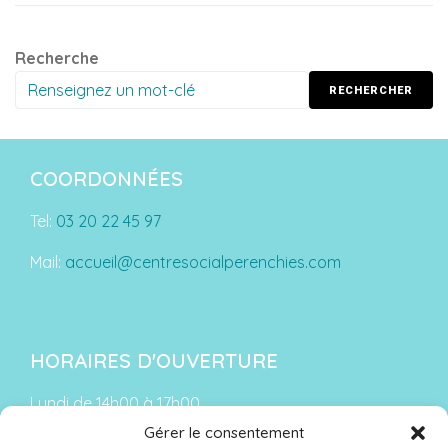
Recherche
RECHERCHER
COORDONNÉES
Tel:
03 20 22 45 97
Mail:
accueil@centresocialperenchies.com
HORAIRES D'OUVERTURE
Lundi de 14h00 à 17h00
Gérer le consentement
Du mardi au vendredi :