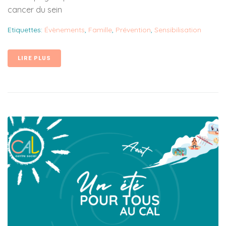
cancer du sein
Etiquettes:
Évènements
,
Famille
,
Prévention
,
Sensibilisation
LIRE PLUS