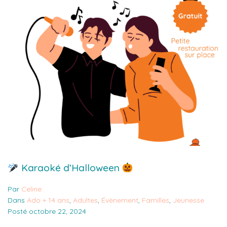
Karaoké d’Halloween
Par
Celine
Dans
Ado + 14 ans
,
Adultes
,
Évènement
,
Familles
,
Jeunesse
Posté
octobre 22, 2024